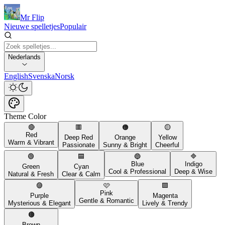
Mr Flip
Nieuwe spelletjes
Populair
Nederlands
English
Svenska
Norsk
Theme Color
🔴
🟥
🟠
🟡
Red
Deep Red
Orange
Yellow
Warm & Vibrant
Passionate
Sunny & Bright
Cheerful
🟢
🟦
🔵
🔷
Blue
Indigo
Green
Cyan
Cool & Professional
Deep & Wise
Natural & Fresh
Clear & Calm
🟣
🩷
🟪
Pink
Purple
Magenta
Gentle & Romantic
Mysterious & Elegant
Lively & Trendy
🟤
Brown