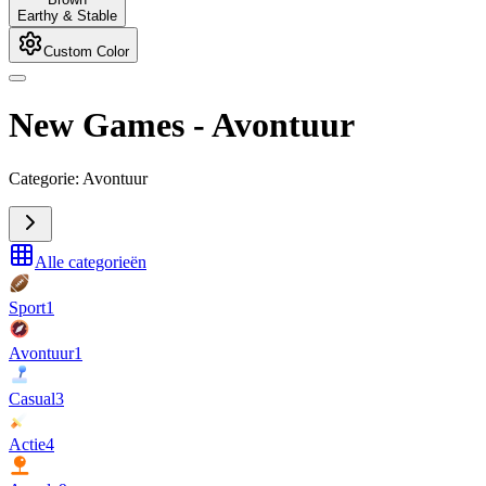
Earthy & Stable
Custom Color
New Games
-
Avontuur
Categorie: Avontuur
Alle categorieën
Sport
1
Avontuur
1
Casual
3
Actie
4